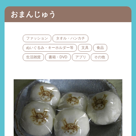
おまんじゅう
ファッション
タオル・ハンカチ
ぬいぐるみ・キーホルダー等
文具
食品
生活雑貨
書籍・DVD
アプリ
その他