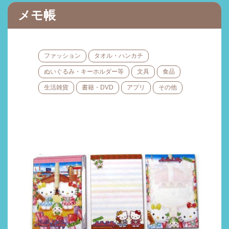
メモ帳
ファッション
タオル・ハンカチ
ぬいぐるみ・キーホルダー等
文具
食品
生活雑貨
書籍・DVD
アプリ
その他