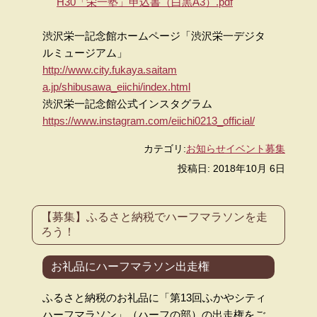
H30「栄一塾」申込書（白黒A3）.pdf
渋沢栄一記念館ホームページ「渋沢栄一デジタ
ルミュージアム」
http://www.city.fukaya.saitam
a.jp/shibusawa_eiichi/index.
html
渋沢栄一記念館公式インスタグラム
https://www.instagram.com/eii
chi0213_official/
カテゴリ:
お知らせ
イベント
募集
投稿日: 2018年10月 6日
【募集】ふるさと納税でハーフマラソンを走
ろう！
お礼品にハーフマラソン出走権
ふるさと納税のお礼品に「第13回ふかやシティ
ハーフマラソン」（ハーフの部）の出走権をご