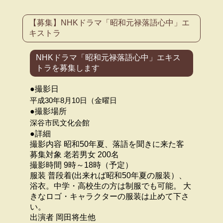
【募集】NHKドラマ「昭和元禄落語心中」エ
キストラ
NHKドラマ「昭和元禄落語心中」エキス
トラを募集します
●撮影日
平成30年8月10日（金曜日
●撮影場所
深谷市民文化会館
●詳細
撮影内容 昭和50年夏、落語を聞きに来た客
募集対象 老若男女 200名
撮影時間 9時～18時（予定）
服装 普段着(出来れば昭和50年夏の服装）、
浴衣。中学・高校生の方は制服でも可能。 大
きなロゴ・キャラクターの服装は止めて下さ
い。
出演者 岡田将生他