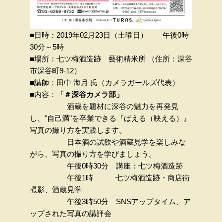
■日時：2019年02月23日（土曜日） 午後0時
30分～5時
■場所：七ツ梅酒造跡 藝術精米所 （住所：深谷
市深谷町9-12）
■講師：田中 海月 氏（カメラガールズ代表）
■内容：
「＃深谷カメラ部」
酒蔵を題材に深谷の魅力を再発見
し、"自己満"を卒業できる『ばえる（映える）』
写真の撮り方を実践します。
日本酒の試飲や酒蔵見学を楽しみな
がら、写真の撮り方を学びましょう。
午後0時30分 講座：七ツ梅酒造跡
午後1時 七ツ梅酒造跡・商店街
撮影、酒蔵見学
午後3時50分 SNSアップタイム、ア
ップされた写真の講評会