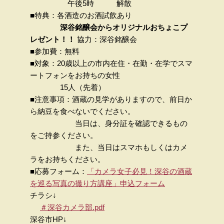
午後5時 解散
■特典：各酒造のお酒試飲あり
深谷銘醸会からオリジナルおちょこプ
レゼント！！
協力：深谷銘醸会
■参加費：無料
■対象：20歳以上の市内在住・在勤・在学でスマ
ートフォンをお持ちの女性
15人（先着）
■注意事項：酒蔵の見学がありますので、前日か
ら納豆を食べないでください。
当日は、身分証を確認できるもの
をご持参ください。
また、当日はスマホもしくはカメ
ラをお持ちください。
■応募フォーム：
「カメラ女子必見！深谷の酒蔵
を巡る写真の撮り方講座」申込フォーム
チラシ↓
＃深谷カメラ部.pdf
深谷市HP↓