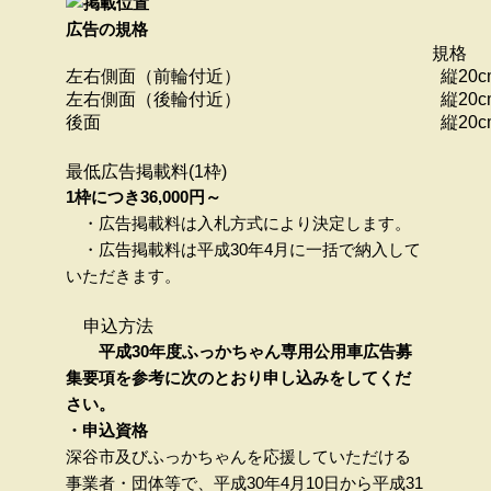
広告の規格
規格
左右側面（前輪付近）
縦20
左右側面（後輪付近）
縦20
後面
縦20
最低広告掲載料(1枠)
1枠につき36,000円～
・広告掲載料は入札方式により決定します。
・広告掲載料は平成30年4月に一括で納入して
いただきます。
申込方法
平成30年度ふっかちゃん専用公用車広告募
集要項を参考に次のとおり申し込みをしてくだ
さい。
・申込資格
深谷市及びふっかちゃんを応援していただける
事業者・団体等で、平成30年4月10日から平成31