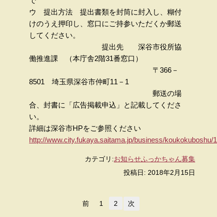
で
ウ 提出方法 提出書類を封筒に封入し、糊付
けのうえ押印し、窓口にご持参いただくか郵送
してください。
提出先 深谷市役所協
働推進課 （本庁舎2階31番窓口）
〒366－
8501 埼玉県深谷市仲町11－1
郵送の場
合、封書に「広告掲載申込」と記載してくださ
い。
詳細は深谷市HPをご参照ください
http://www.city.fukaya.saitama.jp/business/koukokuboshu
カテゴリ:
お知らせ
ふっかちゃん
募集
投稿日: 2018年2月15日
前
1
2
次