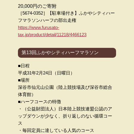
20,000円のご寄附
［5674-0352］【駐車場付き】ふかやシティハー
フマラソンハーフの部出走権
https://www.furusato-
tax.jp/product/detail/11218/4466123
第13回ふかやシティハーフマラソン
■日程
平成31年2月24日（日曜日）
■場所
深谷市仙元山公園（陸上競技場及び深谷市総合
体育館）
■ハーフコースの特徴
・（公益財団法人）日本陸上競技連盟公認のア
ップダウンが少なく、折り返しのない循環コー
ス
・毎回定員に達している人気のコース